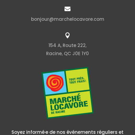

bonjour@marchelocavore.com

154 A, Route 222,
Racine, QC J0E 1Y0
Soyez informé·e de nos événements réguliers et