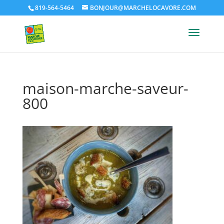
819-564-5464
BONJOUR@MARCHELOCAVORE.COM
maison-marche-saveur-
800