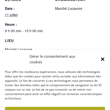
Date :
Marché Locavore
11 juillet
Heure :
9 h 00 min - 13 h 00 min
LIEU
Marché Locavore
Gérer le consentement aux
154 A, route 222
cookies
Racine
,
Québec
Canada
+ Google Map
Pour offrir les meilleures expériences, nous utilisons des technologies
telles que les cookies pour stocker et/ou accéder aux informations des
appareils. Le fait de consentir à ces technologies nous permettra de
Journée membres et Chef sous le
Journée membres et Chef sous le
traiter des données telles que le comportement de navigation ou les ID
chapiteau!
chapiteau!
uniques sur ce site. Le fait de ne pas consentir ou de retirer son
consentement peut avoir un effet négatif sur certaines caractéristiques
et fonctions.
Politique de confidentialité