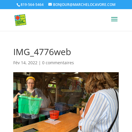
819-564-5464
BONJOUR@MARCHELOCAVORE.COM
IMG_4776web
Fév 14, 2022
|
0 commentaires