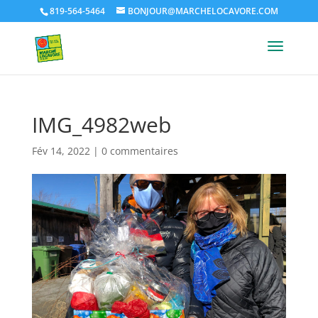
819-564-5464
BONJOUR@MARCHELOCAVORE.COM
IMG_4982web
Fév 14, 2022
|
0 commentaires