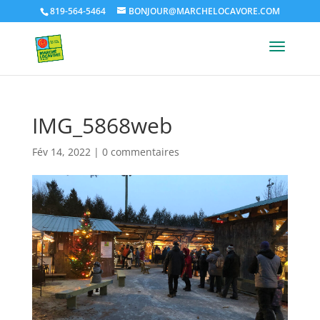
819-564-5464
BONJOUR@MARCHELOCAVORE.COM
IMG_5868web
Fév 14, 2022
|
0 commentaires