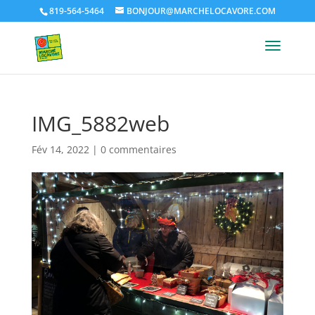
819-564-5464
BONJOUR@MARCHELOCAVORE.COM
IMG_5882web
Fév 14, 2022
|
0 commentaires