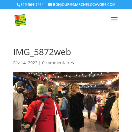
819-564-5464
BONJOUR@MARCHELOCAVORE.COM
IMG_5872web
Fév 14, 2022
|
0 commentaires