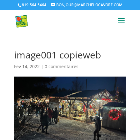
819-564-5464
BONJOUR@MARCHELOCAVORE.COM
image001 copieweb
Fév 14, 2022
|
0 commentaires