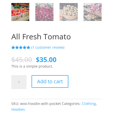
All Fresh Tomato
(
1
customer review)
Rated
1
5.00
out of 5
$
45.00
$
35.00
based on
customer
This is a simple product.
rating
Add to cart
SKU:
woo-hoodie-with-pocket
Categories:
Clothing
,
Hoodies