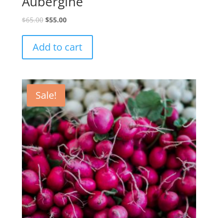
Aubergine
$
65.00
$
55.00
Add to cart
Sale!