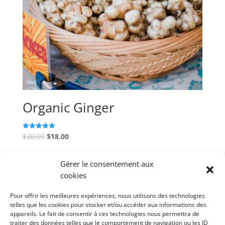
Organic Ginger
$
20.00
$
18.00
Rated
5.00
out of 5
Add to cart
Gérer le consentement aux
cookies
Pour offrir les meilleures expériences, nous utilisons des technologies
telles que les cookies pour stocker et/ou accéder aux informations des
appareils. Le fait de consentir à ces technologies nous permettra de
Rechercher
traiter des données telles que le comportement de navigation ou les ID