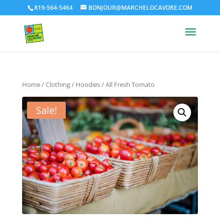
819-564-5464
BONJOUR@MARCHELOCAVORE.COM
Home
/
Clothing
/
Hoodies
/ All Fresh Tomato
Sale!